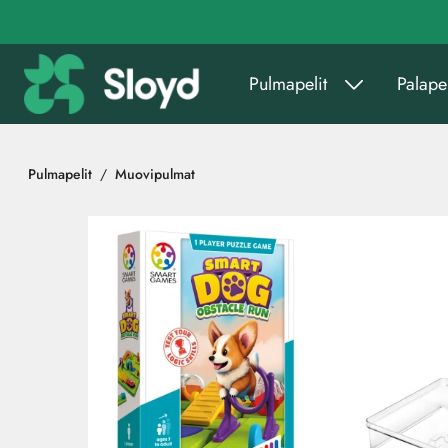
Siirry pääsisältöön
Pulmapelit
Palapel
Pulmapelit
Muovipulmat
Ohita kuvat