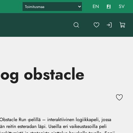
EN
FI
SV
og obstacle
bstacle Run -pelillä – interaktiivinen logiikkapeli, jossa
n reitin esteradan läpi. Useilla eri vaikeustasoilla peli