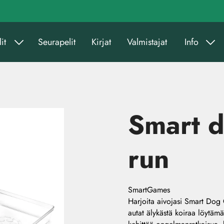
it
Seurapelit
Kirjat
Valmistajat
Info
Smart d
run
SmartGames
Harjoita aivojasi Smart Dog O
autat älykästä koiraa löytämää