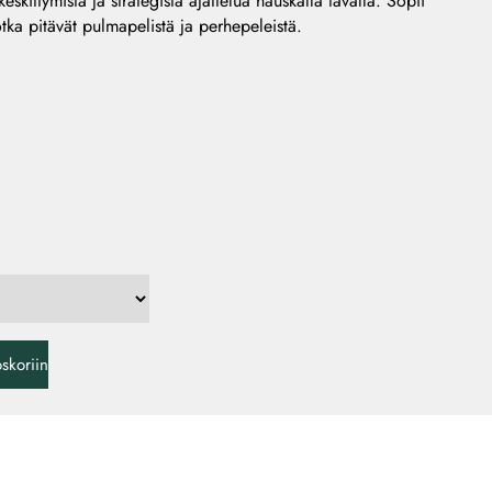
skittymistä ja strategista ajattelua hauskalla tavalla. Sopii
 jotka pitävät pulmapelistä ja perhepeleistä.
oskoriin