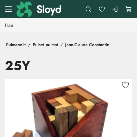
Siirry pääsisältöön
Pulmapelit
Puiset pulmat
Jean-Claude Constantin
25Y
Ohita kuvat