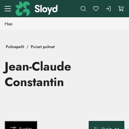
Siirry pääsisältöön
Pulmapelit
Puiset pulmat
Jean-Claude
Constantin
Uusin
Suodata