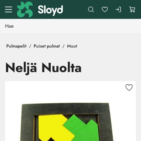
Siirry pääsisältöön
Pulmapelit
Puiset pulmat
Muut
Neljä Nuolta
Ohita kuvat