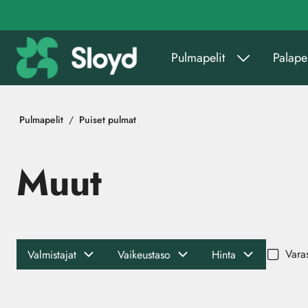
Siirry pääsisältöön
Pulmapelit
Palapel
Pulmapelit
Puiset pulmat
Muut
Vara
Valmistajat
Vaikeustaso
Hinta