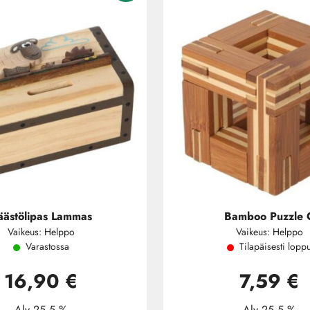
äästölipas Lammas
Bamboo Puzzle 
Vaikeus: Helppo
Vaikeus: Helppo
Varastossa
Tilapäisesti lopp
16,90 €
7,59 €
Alv 25.5 %
Alv 25.5 %