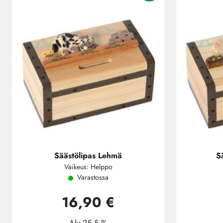
Säästölipas Lehmä
S
Vaikeus: Helppo
Varastossa
16,90 €
Alv 25.5 %