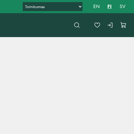
EN
FI
SV