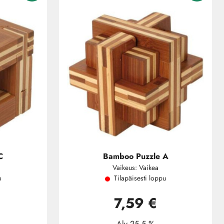
C
Bamboo Puzzle A
Vaikeus: Vaikea
u
Tilapäisesti loppu
7,59 €
Alv 25.5 %