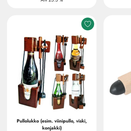
Pullolukko (esim. viinipullo, viski,
konjakki)