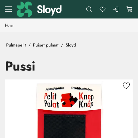
Siirry pääsisältöön
Pulmapelit
Puiset pulmat
Sloyd
Pussi
Ohita kuvat