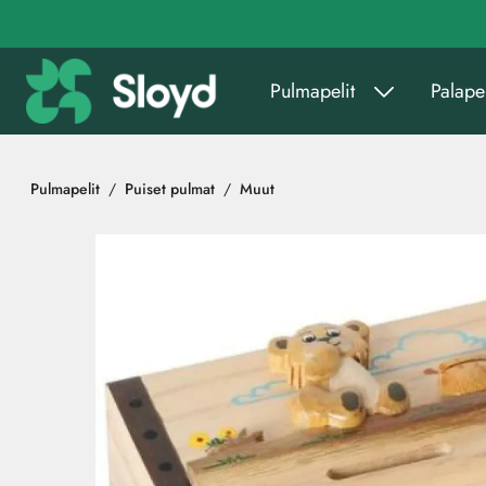
Siirry pääsisältöön
Pulmapelit
Palapel
Pulmapelit
Puiset pulmat
Muut
Ohita kuvat