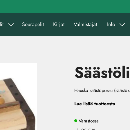
it
Seurapelit
Kirjat
Valmistajat
Info
Säästöl
Hauska säästöpossu (säästök
Lue lisää tuotteesta
Varastossa