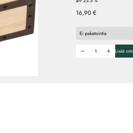
alv 25.5 %
16,90 €
Lisää ost