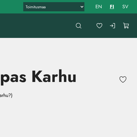
EN
FI
SV
ipas Karhu
arhu?)