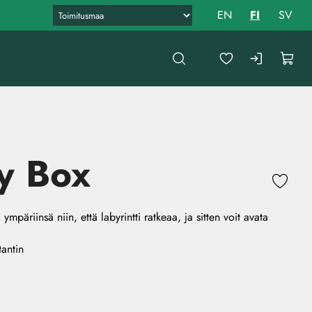
EN
FI
SV
y Box
 ympäriinsä niin, että labyrintti ratkeaa, ja sitten voit avata
antin