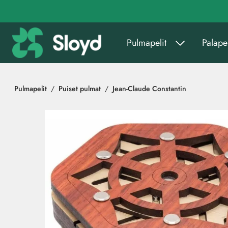
Siirry pääsisältöön
Pulmapelit
Palapel
Pulmapelit
Puiset pulmat
Jean-Claude Constantin
Ohita kuvat