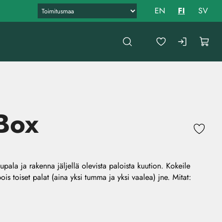
EN
FI
SV
Box
ala ja rakenna jäljellä olevista paloista kuution. Kokeile
ois toiset palat (aina yksi tumma ja yksi vaalea) jne. Mitat: