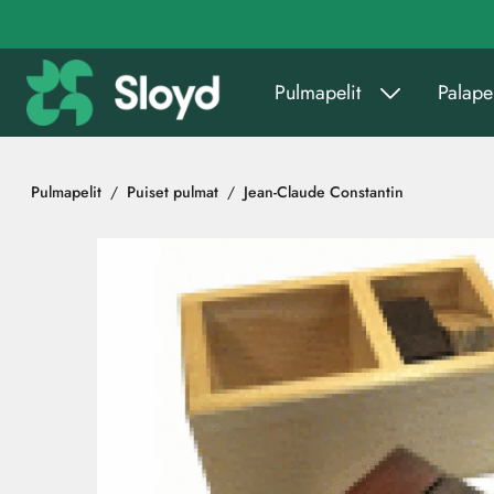
Siirry pääsisältöön
Pulmapelit
Palapel
Pulmapelit
Puiset pulmat
Jean-Claude Constantin
Ohita kuvat