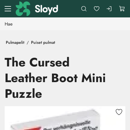
Siirry pääsisältöön
Pulmapelit
Puiset pulmat
The Cursed
Leather Boot Mini
Puzzle
Ohita kuvat