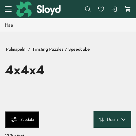
Siirry pääsisältöön
Pulmapelit
Twisting Puzzles / Speedcube
4x4x4
Uusin
Suodata
12 Tuotteet