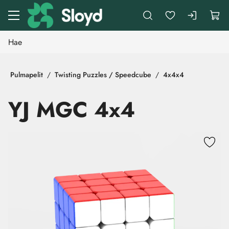
Siirry pääsisältöön
Pulmapelit
Twisting Puzzles / Speedcube
4x4x4
YJ MGC 4x4
Ohita kuvat