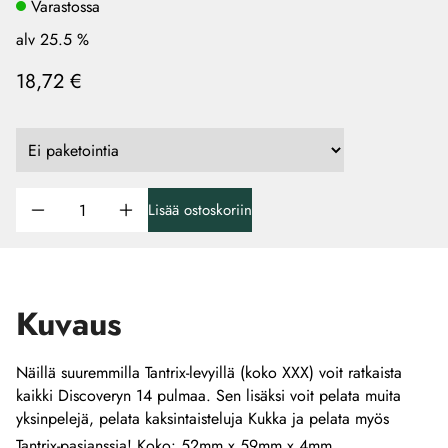
Varastossa
alv 25.5 %
18,72 €
Lisää ostoskoriin
Kuvaus
Näillä suuremmilla Tantrix-levyillä (koko XXX) voit ratkaista
kaikki Discoveryn 14 pulmaa. Sen lisäksi voit pelata muita
yksinpelejä, pelata kaksintaisteluja Kukka ja pelata myös
Tantrix-pasianssia! Koko: 52mm x 59mm x 4mm.