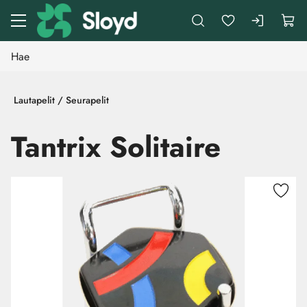
Siirry pääsisältöön
Lautapelit / Seurapelit
Tantrix Solitaire
Ohita kuvat