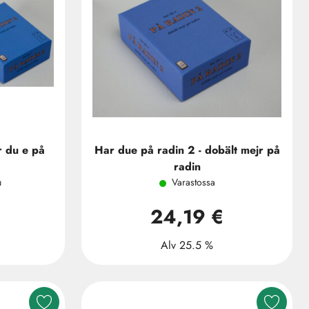
r du e på
Har due på radin 2 - dobält mejr på
radin
u
Varastossa
24,19 €
Alv 25.5 %