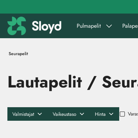
Siirry pääsisältöön
Pulmapelit
Palapel
Seurapelit
Lautapelit / Seur
Vara
Valmistajat
Vaikeustaso
Hinta