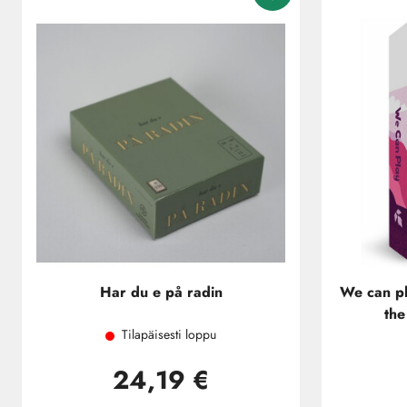
Har du e på radin
We can p
the
Tilapäisesti loppu
24,19 €