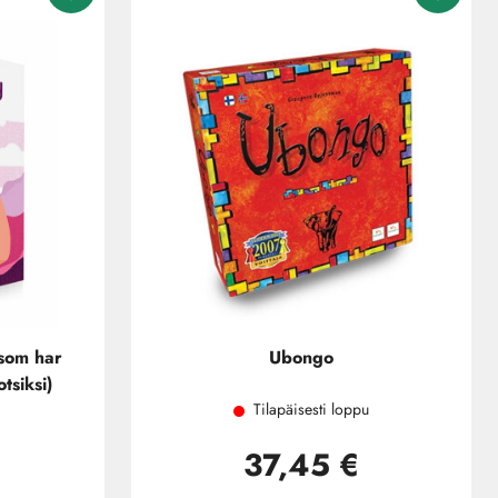
 som har
Ubongo
tsiksi)
Tilapäisesti loppu
37,45 €