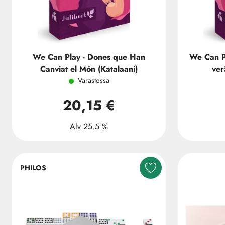
We Can Play - Dones que Han
We Can Pl
Canviat el Món (Katalaani)
ver
Varastossa
20,15 €
Alv 25.5 %
PHILOS