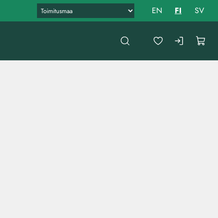
EN
FI
SV