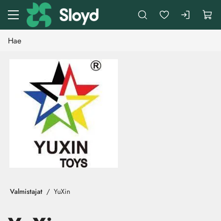
Siirry pääsisältöön
Valmistajat
YuXin