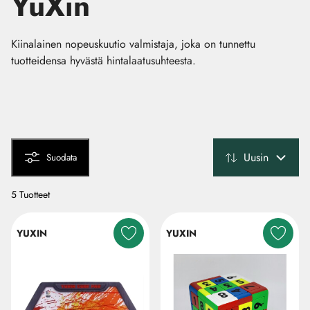
YuXin
Kiinalainen nopeuskuutio valmistaja, joka on tunnettu
tuotteidensa hyvästä hintalaatusuhteesta.
Uusin
Suodata
5 Tuotteet
YUXIN
YUXIN