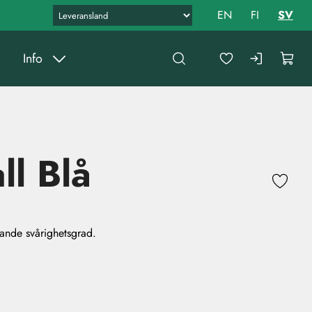
EN
FI
SV
Info
ll Blå
rande svårighetsgrad.