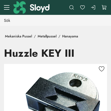
Gå till huvudinnehåll
Mekaniska Pussel
Metallpussel
Hanayama
Huzzle KEY III
Hoppa över bilder