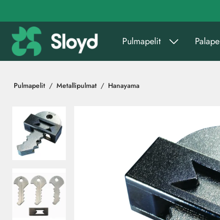
Siirry pääsisältöön
Pulmapelit
Palapel
Pulmapelit
Metallipulmat
Hanayama
Ohita kuvat