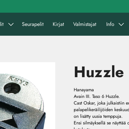
it
Seurapelit
Kirjat
Valmistajat
Info
Huzzle 
Hanayama
Avain III. Taso 6 Huzzle.
Cast Oskar, joka julkaistiin 
palapelikeräilijöiden keskuud
on lisätty uusia temppuja.
Ensi silmäyksellä se näyttää 