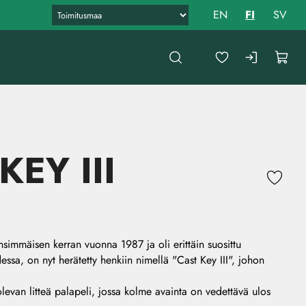
EN
FI
SV
KEY III
ensimmäisen kerran vuonna 1987 ja oli erittäin suosittu
essa, on nyt herätetty henkiin nimellä "Cast Key III", johon
olevan litteä palapeli, jossa kolme avainta on vedettävä ulos