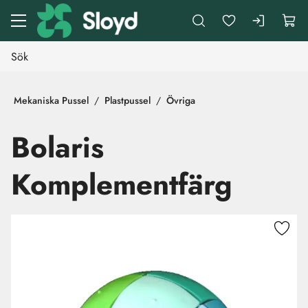
Gå till huvudinnehåll
Mekaniska Pussel
Plastpussel
Övriga
Bolaris
Komplementfärg
Hoppa över bilder