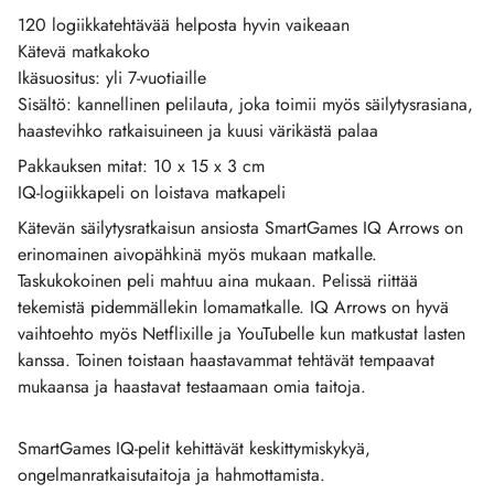
120 logiikkatehtävää helposta hyvin vaikeaan
Kätevä matkakoko
Ikäsuositus: yli 7-vuotiaille
Sisältö: kannellinen pelilauta, joka toimii myös säilytysrasiana,
haastevihko ratkaisuineen ja kuusi värikästä palaa
Pakkauksen mitat: 10 x 15 x 3 cm
IQ-logiikkapeli on loistava matkapeli
Kätevän säilytysratkaisun ansiosta SmartGames IQ Arrows on
erinomainen aivopähkinä myös mukaan matkalle.
Taskukokoinen peli mahtuu aina mukaan. Pelissä riittää
tekemistä pidemmällekin lomamatkalle. IQ Arrows on hyvä
vaihtoehto myös Netflixille ja YouTubelle kun matkustat lasten
kanssa. Toinen toistaan haastavammat tehtävät tempaavat
mukaansa ja haastavat testaamaan omia taitoja.
SmartGames IQ-pelit kehittävät keskittymiskykyä,
ongelmanratkaisutaitoja ja hahmottamista.