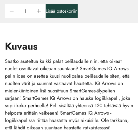
Lisää ostoskoriin
Kuvaus
Saatko aseteltua kaikki palat pelilaudalle niin, että oikeat
nuolet osoittavat oikeaan suuntaan? SmartGames IQ Arrows -
pelin idea on asettaa kuusi nuolipalaa pelilaudalle siten, että
nuolten värit ja suunnat vastaavat haastetta. IQ Arrows on
mielenkiintoinen lisä suosittuun SmartGames-älypelien
sarjaan! SmartGames IQ Arrows on hauska logiikkapeli, joka
sopii koko perheelle! Peli sisältää yhteensä 120 tehtävää hyvin
helposta erittäin vaikeaan! SmartGames IQ Arrows -
logiikkapelissä riittää haastetta myös aikuisille. Ole tarkkana,
että lähdit oikeaan suuntaan haastetta ratkaistessasi!