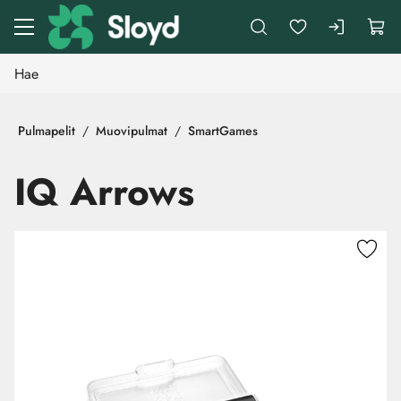
Siirry pääsisältöön
Pulmapelit
Muovipulmat
SmartGames
IQ Arrows
Ohita kuvat