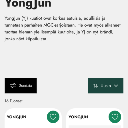
YongJun
YongJun (YJ) kuutiot ovat korkealaatuisia, edulliisia ja
tunnetaan parhaiten MGC-sarjoistaan. He ovat myös alkaneet
tuottaa hieman ylellisempiä kuutioita, ja YJ on nyt brändi,
jonka näet kilpailuissa.
Uusin
Suodata
16 Tuotteet
YONGJUN
YONGJUN