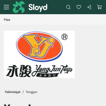
Siirry pääsisältöön
Valmistajat
YongJun