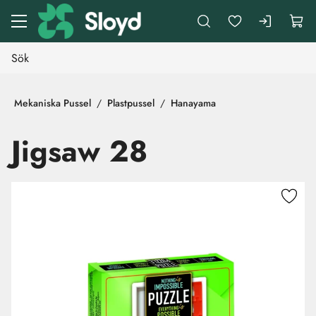
Gå till huvudinnehåll
Mekaniska Pussel
Plastpussel
Hanayama
Jigsaw 28
Hoppa över bilder