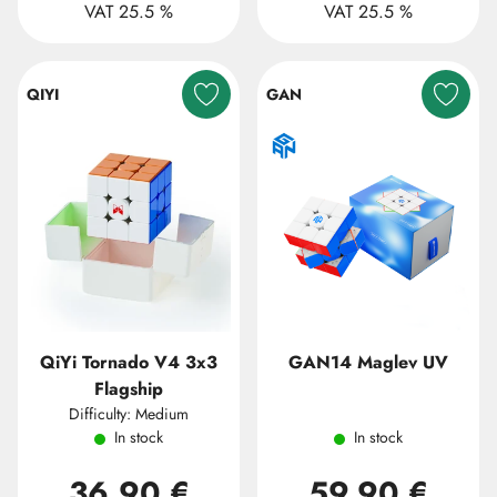
VAT 25.5 %
VAT 25.5 %
QIYI
GAN
QiYi Tornado V4 3x3
GAN14 Maglev UV
Flagship
Difficulty: Medium
In stock
In stock
36,90 €
59,90 €