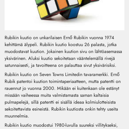
Rubikin kuutio on unkarilaisen Ernő Rubikin vuonna 1974
kehittämä älypeli. Rubikin kuutio koostuu 26 palasta, jotka
muodostavat kuution. Jokainen kuution sivu on lähtöasemassa
yksivärinen. Aluksi kuutio sekoitetaan vääntelemällä rivejä
satunnaisesti, ja tavoitteena on palauttaa sivut yksivärisiksi.
Rubikin kuutio on Seven Towns Limitedin tavaramerkki. Ernő
Rubik patentoi kuution toimintaperiaatteen, mutta patentti on
rauennut jo vuonna 2000. Mikään ei kuitenkaan ole estänyt
missään vaiheessa muita valmistamasta saman kaltaisia
pulmapelejä, sillä patentti ei sisällä ideaa kolmiulotteisista
sekoitettavista esineistä. Rubikin kuutiosta onkin tehty useita
muunnelmia.
Rubikin kuutio muodostui 1980-luvulla suureksi villitykseksi,