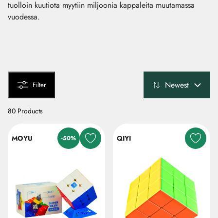
tuolloin kuutiota myytiin miljoonia kappaleita muutamassa
vuodessa.
Newest
Filter
80 Products
MOYU
QIYI
-50%