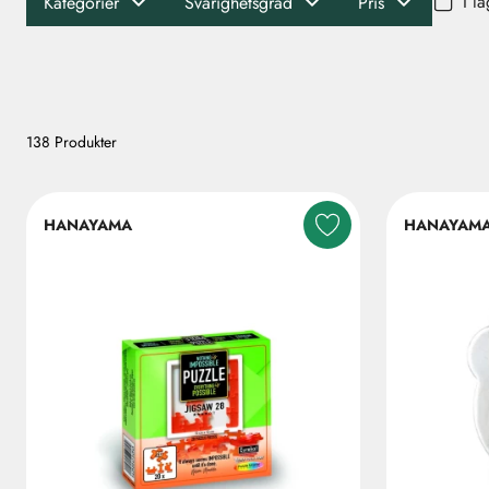
I l
Kategorier
Svårighetsgrad
Pris
138 Produkter
HANAYAMA
HANAYAM