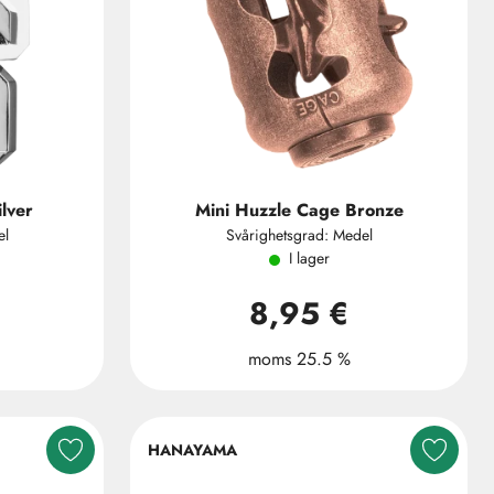
lver
Mini Huzzle Cage Bronze
el
Svårighetsgrad: Medel
I lager
8,95 €
moms 25.5 %
HANAYAMA