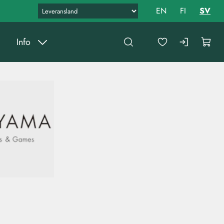
EN
FI
SV
Info