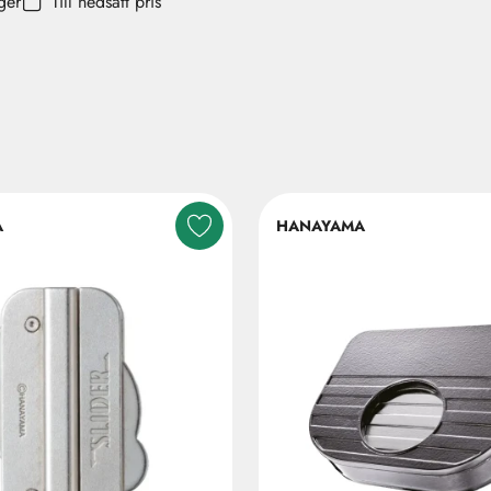
ager
Till nedsatt pris
A
HANAYAMA